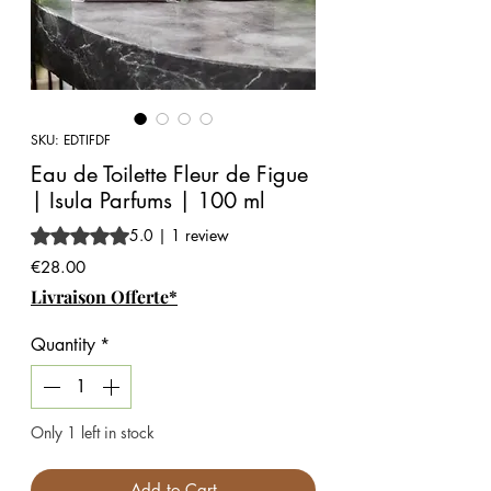
SKU: EDTIFDF
Eau de Toilette Fleur de Figue
| Isula Parfums | 100 ml
Rating is 5.0 out of five stars based on 1 review
5.0 | 1 review
Price
€28.00
Livraison Offerte*
Quantity
*
Only 1 left in stock
Add to Cart