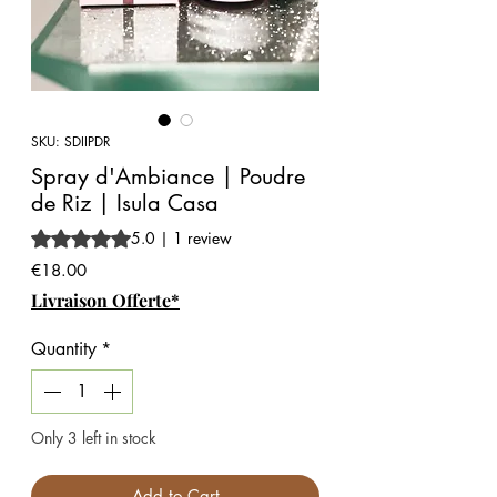
SKU: SDIIPDR
Spray d'Ambiance | Poudre
de Riz | Isula Casa
Rating is 5.0 out of five stars based on 1 review
5.0 | 1 review
Price
€18.00
Livraison Offerte*
Quantity
*
Only 3 left in stock
Add to Cart