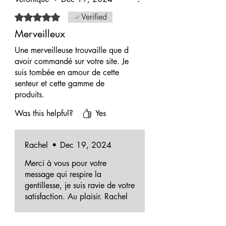
Rated 5 out of 5 stars.
Verified
Merveilleux
Une merveilleuse trouvaille que d
avoir commandé sur votre site. Je
suis tombée en amour de cette
senteur et cette gamme de
produits.
Et surtout de les recevoir dans le
Was this helpful?
Yes
respect de l emballage
parfaitement protégé et une jolie
surprise glissée à l intérieur✨️.
Rachel
•
Dec 19, 2024
Merci🙏.
Merci à vous pour votre
message qui respire la
gentillesse, je suis ravie de votre
satisfaction. Au plaisir. Rachel