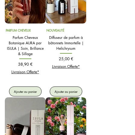
PARFUM CHEVEUX
NOUVEAUTÉ
Parfum Cheveux
Diffuseur de parfum à
Botanique AURA par
bâtonnets Immortelle |
ISULA | Soin, Brillance
Helichrysum
& Sillage
Prix
25,00 €
Prix
38,90 €
Livraison Offerte*
Livraison Offerte*
Ajouter au panier
Ajouter au panier