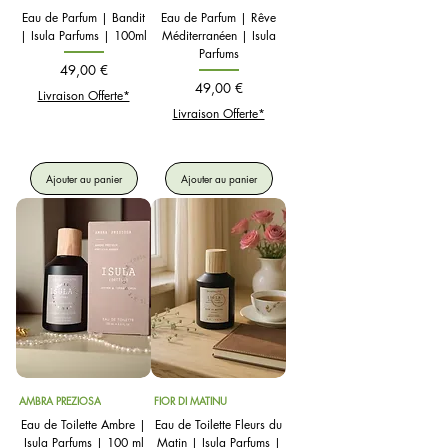
Eau de Parfum | Bandit
Eau de Parfum | Rêve
| Isula Parfums | 100ml
Méditerranéen | Isula
Parfums
Prix
49,00 €
Prix
49,00 €
Livraison Offerte*
Livraison Offerte*
Ajouter au panier
Ajouter au panier
AMBRA PREZIOSA
FIOR DI MATINU
Eau de Toilette Ambre |
Eau de Toilette Fleurs du
Isula Parfums | 100 ml
Matin | Isula Parfums |