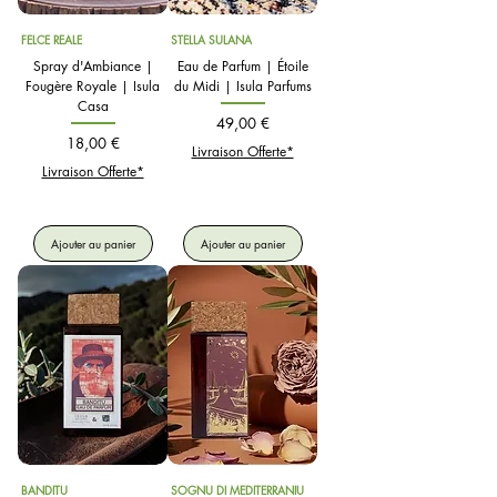
FELCE REALE
STELLA SULANA
Spray d'Ambiance |
Eau de Parfum | Étoile
Fougère Royale | Isula
du Midi | Isula Parfums
Casa
Prix
49,00 €
Prix
18,00 €
Livraison Offerte*
Livraison Offerte*
Ajouter au panier
Ajouter au panier
BANDITU
SOGNU DI MEDITERRANIU