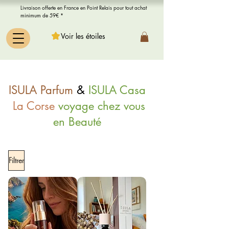
Livraison offerte en France en Point Relais pour tout achat
minimum de 59€ *
Voir les étoiles
Bouquet d'ambiance et Bougie parfumée | ISULA CASA | rachel
Diffuseur Isula Casa achat en ligne Rachel ile de beauté
&
ISULA Parfum
ISULA Casa
La Corse
voyage chez vous
en Beauté
Filtrer