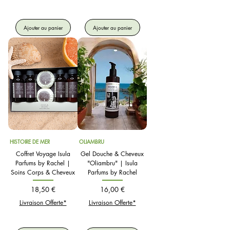
Ajouter au panier
Ajouter au panier
HISTOIRE DE MER
OLIAMBRU
Coffret Voyage Isula
Gel Douche & Cheveux
Parfums by Rachel |
"Oliambru" | Isula
Soins Corps & Cheveux
Parfums by Rachel
Prix
Prix
18,50 €
16,00 €
Livraison Offerte*
Livraison Offerte*