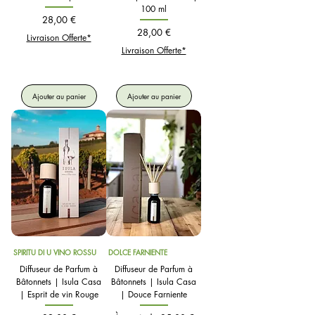
100 ml
Prix
28,00 €
Prix
28,00 €
Livraison Offerte*
Livraison Offerte*
Ajouter au panier
Ajouter au panier
SPIRITU DI U VINO ROSSU
DOLCE FARNIENTE
Diffuseur de Parfum à
Diffuseur de Parfum à
Bâtonnets | Isula Casa
Bâtonnets | Isula Casa
| Esprit de vin Rouge
| Douce Farniente