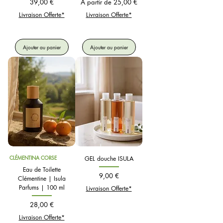
Prix
Prix promotionnel
39,00 €
À partir de
25,00 €
Livraison Offerte*
Livraison Offerte*
Ajouter au panier
Ajouter au panier
CLÉMENTINA CORSE
GEL douche ISULA
Eau de Toilette
Prix
9,00 €
Clémentine | Isula
Parfums | 100 ml
Livraison Offerte*
Prix
28,00 €
Livraison Offerte*