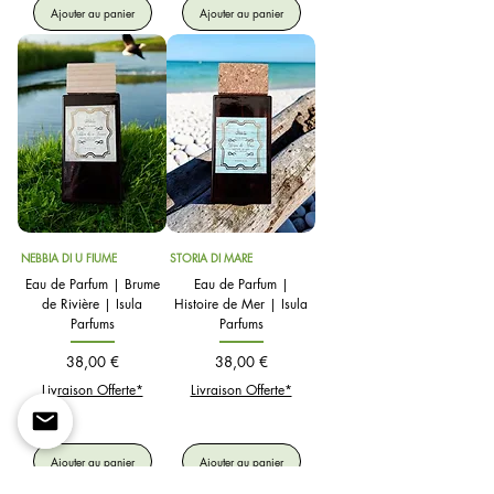
Ajouter au panier
Ajouter au panier
NEBBIA DI U FIUME
STORIA DI MARE
Eau de Parfum | Brume
Eau de Parfum |
de Rivière | Isula
Histoire de Mer | Isula
Parfums
Parfums
Prix
Prix
38,00 €
38,00 €
Livraison Offerte*
Livraison Offerte*
Ajouter au panier
Ajouter au panier