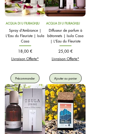
ACQUA DI U FIURAGHJU
ACQUA DI U FIURAGHJU
Spray d'Ambiance |
Diffuseur de parfum à
L'Eau du Fleuriste | Isula
bâtonnets | Isula Casa
Casa
| L'Eau du Fleuriste
Prix
Prix
18,00 €
25,00 €
Livraison Offerte*
Livraison Offerte*
Précommander
Ajouter au panier