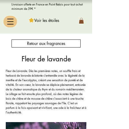
Livraison offerte en France en Point Relais pour tout achat
minimum de 59€ *
Voir les étoiles
Retour aux fragrances
Fleur de lavande
Fleur de Lavande. Dès les premières notes, un souffle frais et
herbacé de lavande éclatante s'entremêle avec la légèreté de la
menthe et de l'eucalyptus, créant une sensation de pureté et de
vitalité. En son cœur, la lavande se déploie pleinement, entourée
de la chaleur aromatique du thym et du romarin méditerranéen.
Le sillage se fait ensuite plus profond, où des notes légères de
bois de chêne et de mousse de chêne s'associent à une touche
florale, rappelant les paysages sauvages de l'île. C'est un
parfum à la fois apaisant et vivifiant, une ode à la fraîcheur et à
l'authenticité.