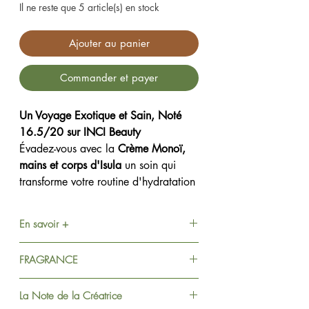
Il ne reste que 5 article(s) en stock
Ajouter au panier
Commander et payer
Un Voyage Exotique et Sain, Noté
16.5/20 sur INCI Beauty
Évadez-vous avec la
Crème Monoï,
mains et corps d'Isula
un soin qui
transforme votre routine d'hydratation
en un véritable moment de vacances.
Avec une note d'excellence sur INCI
En savoir +
Beauty, cette crème garantit une
pureté exemplaire : zéro parabène,
La crème pour les mains et le corps
FRAGRANCE
zéro colorant et zéro phénoxyéthanol
au Monoï est un produit cosmétique
pour respecter votre peau au
parfumé à la fleur de Tiaré, une fleur
Monoï
La Note de la Créatrice
quotidien.
blanche originaire de Polynésie
"Monoï" est une ode à la lumière et à