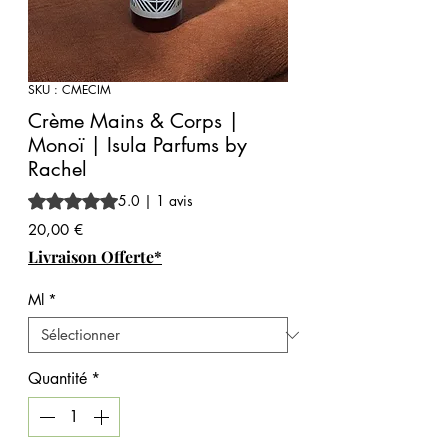
SKU : CMECIM
Crème Mains & Corps |
Monoï | Isula Parfums by
Rachel
La note est de 5.0 sur cinq étoiles selon 1 avis
5.0 | 1 avis
Prix
20,00 €
Livraison Offerte*
Ml
*
Quantité
*