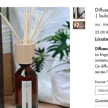
Diffus
| Isul
SKU : PDA
25,00 
Livrais
Diffuseu
La frag
invitati
Ce diffu
recrée l
légèreme
Format
du four.
Ce parf
Sélect
la riche
la vanil
Quantit
une poi