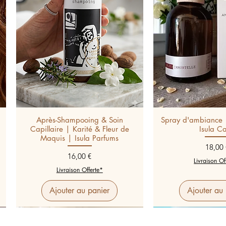
Après-Shampooing & Soin
Spray d'ambiance 
Capillaire | Karité & Fleur de
Isula C
Maquis | Isula Parfums
Prix
18,00 
Prix
16,00 €
Livraison Of
Livraison Offerte*
Ajouter au panier
Ajouter au 