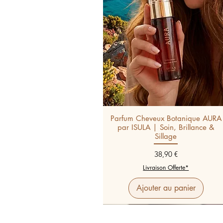
Parfum Cheveux Botanique AURA
par ISULA | Soin, Brillance &
Sillage
Prix
38,90 €
Livraison Offerte*
Ajouter au panier