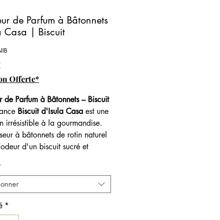
eur de Parfum à Bâtonnets
a Casa | Biscuit
IIB
Prix
€
on Offerte*
r de Parfum à Bâtonnets – Biscuit
rance
Biscuit d'Isula Casa
est une
on irrésistible à la gourmandise.
seur à bâtonnets de rotin naturel
’odeur d'un biscuit sucré et
nt caramélisé sortant tout juste
*
um d'ambiance d'intérieur marie
ionner
sse du miel corse à la chaleur de
le et du caramel, équilibrée par
é
*
nte de clémentine. Une création