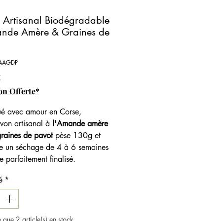
 Artisanal Biodégradable
nde Amère & Graines de
IAAGDP
Prix
€
on Offerte*
é avec amour en Corse,
avon artisanal à
l'Amande amère
raines de pavot
pèse 130g et
te un séchage de 4 à 6 semaines
e parfaitement finalisé.
à la
Poudre
de
Noyaux d'Olive
,
é
*
 offre un effet gommant sur votre
our un résultat doux et soyeux.
 surgras à 8% et une formule
 aux peaux sensibles, ce savon
te que 2 article(s) en stock