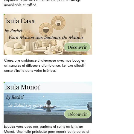
inoubliable et raffiné.
Isula Casa
Découvrir
by Rachel
Votre Maison aux Senteurs du Maquis
Découvrir
Créez une ambiance chaleureuse avec nos bougies
artisanales et diffuseurs d'ambiance. Le luxe olfactif
corse s'invite dans votre intérieur.
Isula Monoï
by Rachel
Le Soleil sur votre Peau
Découvrir
Évadez-vous avec nos parfums et soins enrichis au
Monoï. Une huile précieuse pour nourrir votre corps et