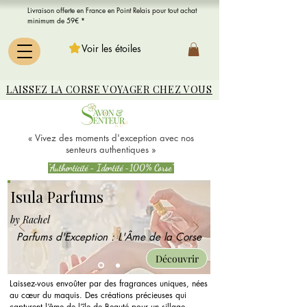
Livraison offerte en France en Point Relais pour tout achat
minimum de 59€ *
Voir les étoiles
LAISSEZ LA CORSE VOYAGER CHEZ VOUS
« Vivez des moments d'exception avec nos
senteurs authentiques »
"Authenticité - Identité -100% Corse"
Isula Parfums
by Rachel
Parfums d'Exception : L'Âme de la Corse
Découvrir
Laissez-vous envoûter par des fragrances uniques, nées
au cœur du maquis. Des créations précieuses qui
capturent l’âme de l’île de Beauté pour un sillage