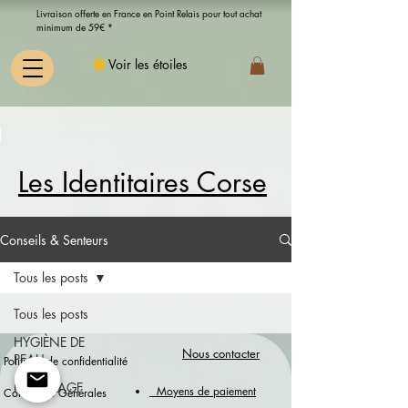
Livraison offerte en France en Point Relais pour tout achat
minimum de 59€ *
Voir les étoiles
Les Identitaires Corse
Conseils & Senteurs
Tous les posts
Tous les posts
HYGIÈNE DE
Nous contacter
PEAU
Politique de confidentialité
RECYCLAGE
Moyens de paiement
Conditions Générales