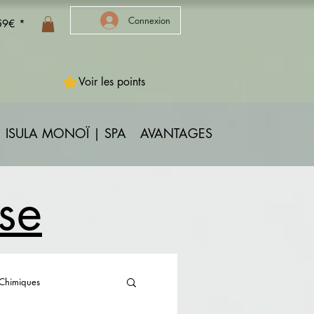
Connexion
 59€ *
Voir les points
ISULA MONOÏ | SPA
AVANTAGES
rse
 Chimiques