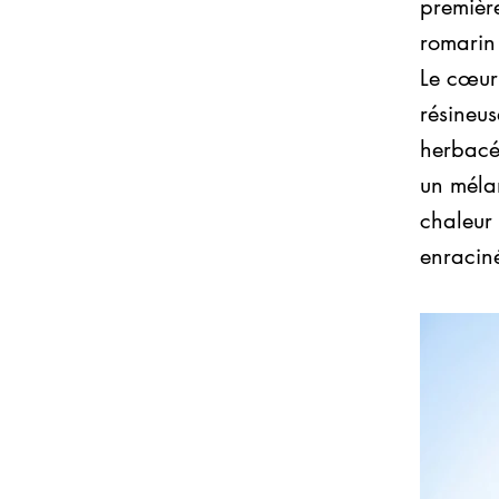
première
romarin 
Le cœur
résineus
herbacés
un mélan
chaleur 
enracin