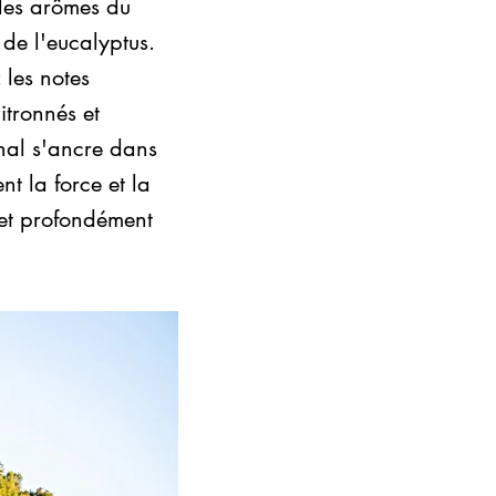
 les arômes du
de l'eucalyptus.
 les notes
itronnés et
inal s'ancre dans
t la force et la
t et profondément